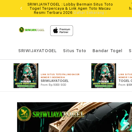
mi 4D
SRIWIJAYATOGEL : Lobby Bermain Situs Toto
dah di
Togel Terpercaya & Link Agen Toto Macau
h
Resmi Terbaru 2026
Daftar Sekarang !
SRIWIJAYATOGEL
Situs Toto
Bandar Togel
S
LINK SITUS TOTO PALING GACOR
LINK SITU
NOMOR 1 INDONESIA
NOMOR 1 I
SRIWIJAYATOGEL
TOGEL 
From Rp.5000 SGD
From $99
Skip to
product
information