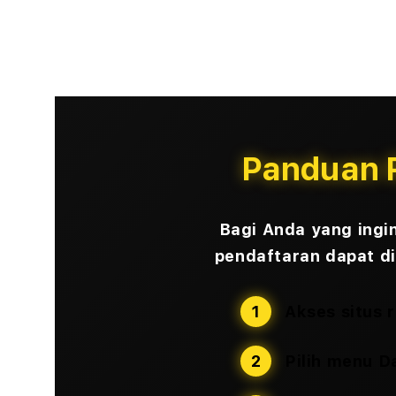
8
in
modal
Panduan 
Bagi Anda yang ingi
pendaftaran dapat di
Akses situs 
Pilih menu
D