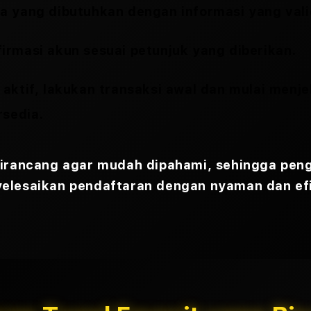
a yang dibutuhkan dengan informasi yang vali
irmasi akun sesuai petunjuk yang diberikan.
 aktif, lakukan transaksi awal dan mulai menje
rsedia.
dirancang agar mudah dipahami, sehingga pen
elesaikan pendaftaran dengan nyaman dan efi