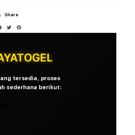
Share
JAYATOGEL
ang tersedia, proses
ah sederhana berikut:
dia.