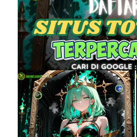
Open
media
1
in
modal