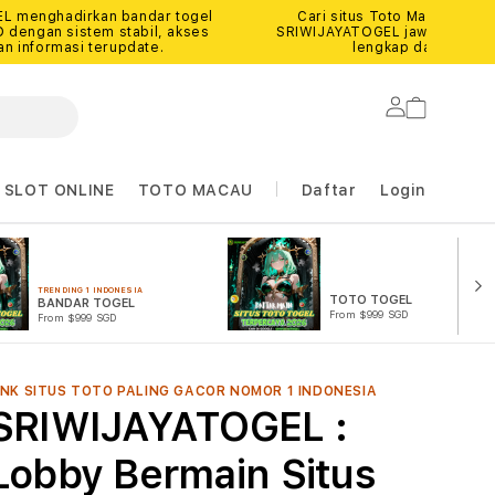
L menghadirkan bandar togel
Cari situs Toto Macau terp
D dengan sistem stabil, akses
SRIWIJAYATOGEL jawabannya 
an informasi terupdate.
lengkap dan data ak
Log
Cart
in
SLOT ONLINE
TOTO MACAU
Daftar
Login
TRENDING 1 INDONESIA
TOTO TOGEL
BANDAR TOGEL
From $999 SGD
From $999 SGD
INK SITUS TOTO PALING GACOR NOMOR 1 INDONESIA
SRIWIJAYATOGEL :
Lobby Bermain Situs