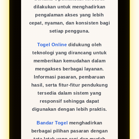
dilakukan untuk menghadirkan
pengalaman akses yang lebih
cepat, nyaman, dan konsisten bagi
setiap pengguna.
Togel Online
didukung oleh
teknologi yang dirancang untuk
memberikan kemudahan dalam
mengakses berbagai layanan.
Informasi pasaran, pembaruan
hasil, serta fitur-fitur pendukung
tersedia dalam sistem yang
responsif sehingga dapat
digunakan dengan lebih praktis.
Bandar Togel
menghadirkan
berbagai pilihan pasaran dengan
tata letak yang rapi dan mudah