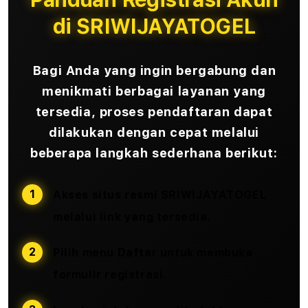
di SRIWIJAYATOGEL
Bagi Anda yang ingin bergabung dan
menikmati berbagai layanan yang
tersedia, proses pendaftaran dapat
dilakukan dengan cepat melalui
beberapa langkah sederhana berikut:
Akses situs resmi SRIWIJAYATOGEL
melalui link yang tersedia.
Pilih menu
Daftar
untuk membuka
formulir registrasi.