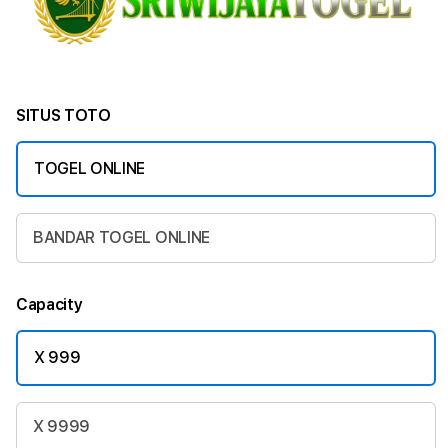
SITUS TOTO
TOGEL ONLINE
BANDAR TOGEL ONLINE
Capacity
X 999
X 9999