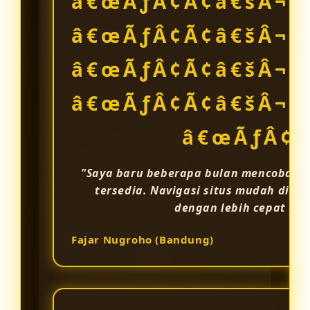
â€œÃƒÂ¢Ã¢â€šÂ¬Ã
â€œÃƒÂ¢Ã¢â€šÂ¬Ã
â€œÃƒÂ¢Ã¢â€šÂ¬Ã
â€œÃƒÂ¢Ã¢â€šÂ¬Ã
â€œÃƒÂ¢Ã
"Saya baru beberapa bulan mencoba pla
tersedia. Navigasi situs mudah dipa
dengan lebih cepat dib
Fajar Nugroho (Bandung)