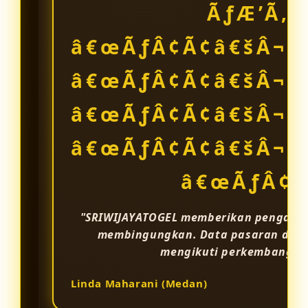
ÃƒÆ’Ã‚
â€œÃƒÂ¢Ã¢â€šÂ¬Ã
â€œÃƒÂ¢Ã¢â€šÂ¬Ã
â€œÃƒÂ¢Ã¢â€šÂ¬Ã
â€œÃƒÂ¢Ã¢â€šÂ¬Ã
â€œÃƒÂ¢Ã
"SRIWIJAYATOGEL memberikan pengalam
membingungkan. Data pasaran diper
mengikuti perkembangan
Linda Maharani (Medan)