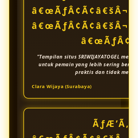
â€œÃƒÂ¢Ã¢â€šÂ¬Ã
â€œÃƒÂ¢Ã¢â€šÂ¬Ã
â€œÃƒÂ¢Ã
"Tampilan situs SRIWIJAYATOGEL menu
untuk pemain yang lebih sering berma
praktis dan tidak memb
Clara Wijaya (Surabaya)
ÃƒÆ’Ã‚