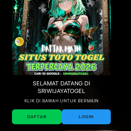
SELAMAT DATANG DI
SRIWIJAYATOGEL
KLIK DI BAWAH UNTUK BERMAIN
DAFTAR
LOGIN