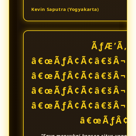
Kevin Saputra (Yogyakarta)
ÃƒÆ’Ã‚
â€œÃƒÂ¢Ã¢â€šÂ¬Ã
â€œÃƒÂ¢Ã¢â€šÂ¬Ã
â€œÃƒÂ¢Ã¢â€šÂ¬Ã
â€œÃƒÂ¢Ã¢â€šÂ¬Ã
â€œÃƒÂ¢Ã