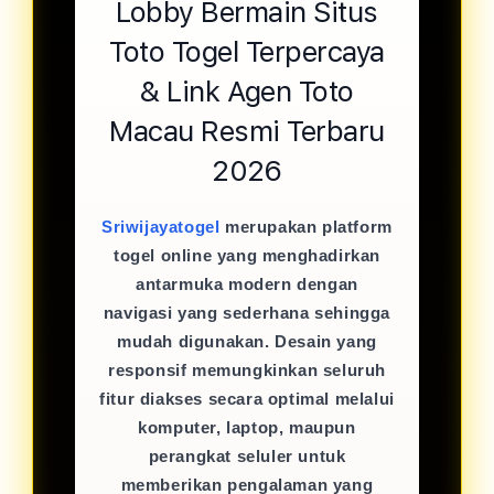
Lobby Bermain Situs
Toto Togel Terpercaya
& Link Agen Toto
Macau Resmi Terbaru
2026
Sriwijayatogel
merupakan platform
togel online yang menghadirkan
antarmuka modern dengan
navigasi yang sederhana sehingga
mudah digunakan. Desain yang
responsif memungkinkan seluruh
fitur diakses secara optimal melalui
komputer, laptop, maupun
perangkat seluler untuk
memberikan pengalaman yang